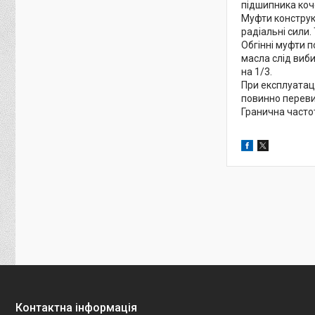
підшипника коч
Муфти конструкт
радіальні сили.
Обгінні муфти п
масла слід виб
на 1/3.
При експлуатац
повинно переви
Гранична часто