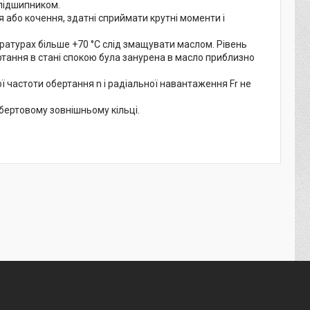
 підшипником.
 або кочення, здатні сприймати крутні моменти і
ратурах більше +70 °C слід змащувати маслом. Рівень
тання в стані спокою була занурена в масло приблизно
 частоти обертання n і радіальної навантаження Fr не
бертовому зовнішньому кільці.