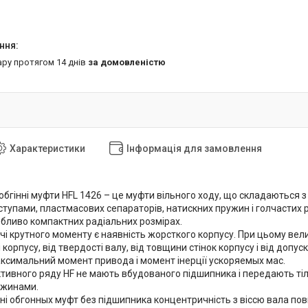
ару протягом 14 днів
за домовленістю
Характеристики
Інформація для замовлення
бгінні муфти HFL 1426 – це муфти вільного ходу, що складаються з 
тупами, пластмасових сепараторів, натискних пружин і голчастих р
обливо компактних радіальних розмірах.
і крутного моменту є наявність жорсткого корпусу. При цьому ве
і корпусу, від твердості валу, від товщини стінок корпусу і від допу
ксимальний момент привода і момент інерції ускоряемых мас.
тивного ряду HF не мають вбудованого підшипника і передають ті
ужинами.
ні обгонных муфт без підшипника концентричність з віссю вала по