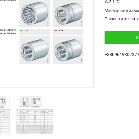
231 ₴
Мінімальне замо
Показати всі опто
К
+380964930237