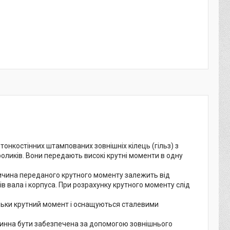
тонкостінних штампованих зовнішніх кілець (гільз) з
оликів. Вони передають високі крутні моменти в одну
личина переданого крутного моменту залежить від
сків вала і корпуса. При розрахунку крутного моменту слід
льки крутний момент і оснащуються сталевими
винна бути забезпечена за допомогою зовнішнього