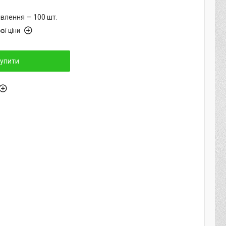
влення — 100 шт.
ві ціни
упити