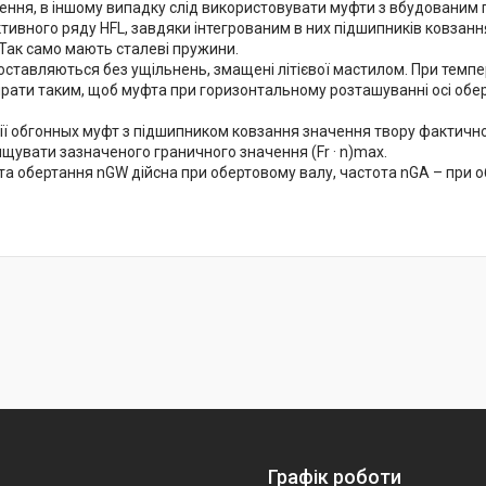
ення, в іншому випадку слід використовувати муфти з вбудованим
ивного ряду HFL, завдяки інтегрованим в них підшипників ковзання
 Так само мають сталеві пружини.
оставляються без ущільнень, змащені літієвої мастилом. При темпе
ирати таким, щоб муфта при горизонтальному розташуванні осі обер
ії обгонных муфт з підшипником ковзання значення твору фактичної
щувати зазначеного граничного значення (Fr · n)max.
та обертання nGW дійсна при обертовому валу, частота nGA – при о
Графік роботи