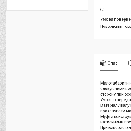
повернення тов
Опис
Малогабаритні о
блокуючими вис
сторону при ос
Умовою передач
матеріалу валу 
враховувати ма
Муфти конструк
натискними пр
При використан