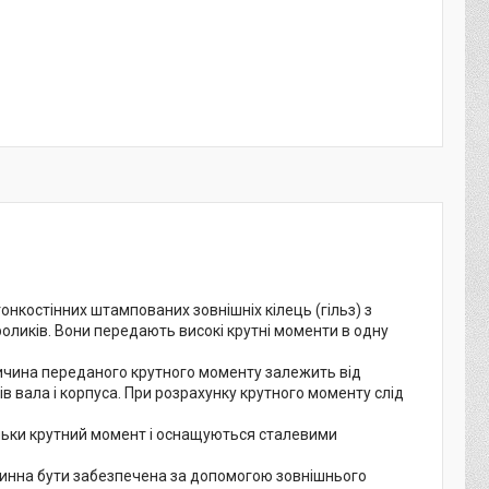
онкостінних штампованих зовнішніх кілець (гільз) з
оликів. Вони передають високі крутні моменти в одну
личина переданого крутного моменту залежить від
сків вала і корпуса. При розрахунку крутного моменту слід
льки крутний момент і оснащуються сталевими
винна бути забезпечена за допомогою зовнішнього