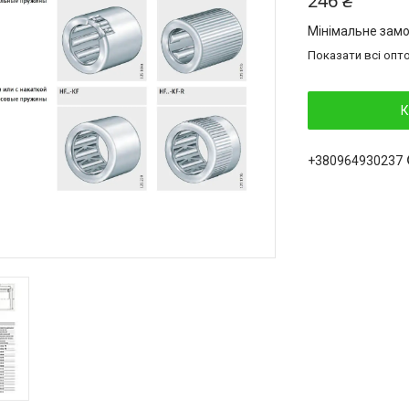
246 ₴
Мінімальне замо
Показати всі опто
К
+380964930237