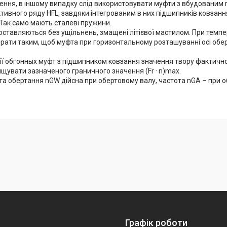
ення, в іншому випадку слід використовувати муфти з вбудованим
ивного ряду HFL, завдяки інтегрованим в них підшипників ковзання
 Так само мають сталеві пружини.
оставляються без ущільнень, змащені літієвої мастилом. При темпе
ирати таким, щоб муфта при горизонтальному розташуванні осі обер
ії обгонных муфт з підшипником ковзання значення твору фактичної
щувати зазначеного граничного значення (Fr · n)max.
та обертання nGW дійсна при обертовому валу, частота nGA – при о
Графік роботи