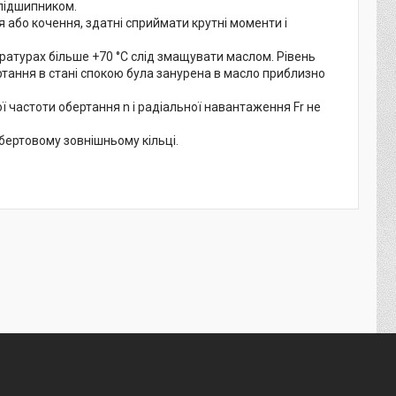
 підшипником.
 або кочення, здатні сприймати крутні моменти і
ратурах більше +70 °C слід змащувати маслом. Рівень
тання в стані спокою була занурена в масло приблизно
 частоти обертання n і радіальної навантаження Fr не
бертовому зовнішньому кільці.