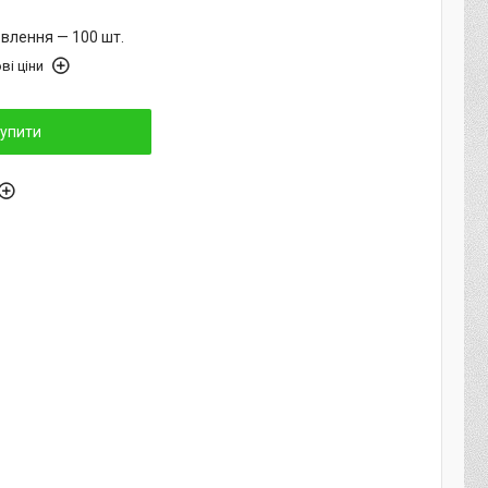
влення — 100 шт.
ві ціни
упити