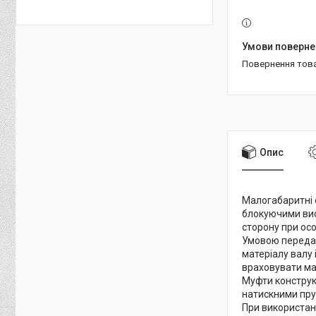
повернення тов
Опис
Малогабаритні о
блокуючими вис
сторону при ос
Умовою передач
матеріалу валу 
враховувати ма
Муфти конструк
натискними пр
При використан