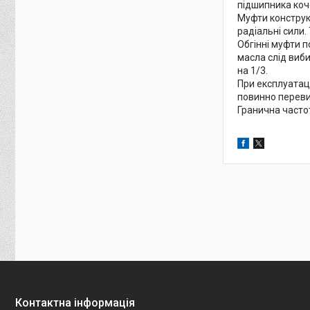
підшипника коч
Муфти конструкт
радіальні сили.
Обгінні муфти п
масла слід виб
на 1/3.
При експлуатац
повинно переви
Гранична часто