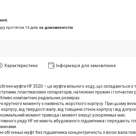
ару протягом 14 днів
за домовленістю
Характеристики
Інформація для замовлення
бгінні муфти HF 3520 – це муфти вільного ходу, що складаються з т
тупами, пластмасових сепараторів, натискних пружин і голчастих р
обливо компактних радіальних розмірах.
і крутного моменту є наявність жорсткого корпусу. При цьому ве
і корпусу, від твердості валу, від товщини стінок корпусу і від допу
ксимальний момент привода і момент інерції ускоряемых мас.
тивного ряду HF не мають вбудованого підшипника і передають ті
ужинами.
ні обгонных муфт без підшипника концентричність з віссю вала по