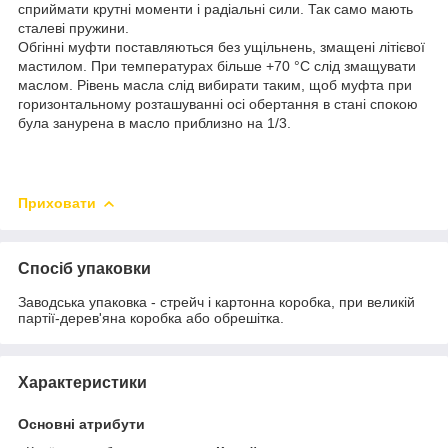
сприймати крутні моменти і радіальні сили. Так само мають
сталеві пружини.
Обгінні муфти поставляються без ущільнень, змащені літієвої
мастилом. При температурах більше +70 °C слід змащувати
маслом. Рівень масла слід вибирати таким, щоб муфта при
горизонтальному розташуванні осі обертання в стані спокою
була занурена в масло приблизно на 1/3.
Приховати
Спосіб упаковки
Заводська упаковка - стрейч і картонна коробка, при великій
партії-дерев'яна коробка або обрешітка.
Характеристики
Основні атрибути