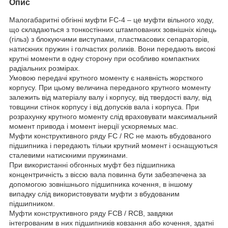
Опис
Малогабаритні обгінні муфти FC-4 – це муфти вільного ходу,
що складаються з тонкостінних штампованих зовнішніх кілець
(гільз) з блокуючими виступами, пластмасових сепараторів,
натискних пружин і голчастих роликів. Вони передають високі
крутні моменти в одну сторону при особливо компактних
радіальних розмірах.
Умовою передачі крутного моменту є наявність жорсткого
корпусу. При цьому величина переданого крутного моменту
залежить від матеріалу валу і корпусу, від твердості валу, від
товщини стінок корпусу і від допусків вала і корпуса. При
розрахунку крутного моменту слід враховувати максимальний
момент привода і момент інерції ускоряемых мас.
Муфти конструктивного ряду FC / RC не мають вбудованого
підшипника і передають тільки крутний момент і оснащуються
сталевими натискними пружинами.
При використанні обгонных муфт без підшипника
концентричність з віссю вала повинна бути забезпечена за
допомогою зовнішнього підшипника кочення, в іншому
випадку слід використовувати муфти з вбудованим
підшипником.
Муфти конструктивного ряду FCB / RCB, завдяки
інтегрованим в них підшипників ковзання або кочення, здатні