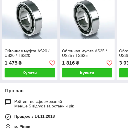
Обгонная муфта AS20 /
Обгонная муфта AS25 /
Обго
US20 / TSS20
US25 / TSS25
US35
1 475
1 816
3 0
₴
₴
Купити
Купити
Про нас
Рейтинг не сформований
Менше 5 відгуків за останній рік
Працює з 14.11.2018
м. Рівне