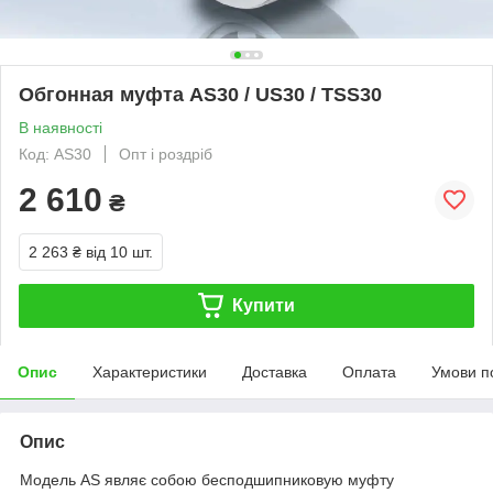
Обгонная муфта AS30 / US30 / TSS30
В наявності
Код: AS30
Опт і роздріб
2 610
₴
2 263 ₴
від 10 шт.
Купити
Опис
Характеристики
Доставка
Оплата
Умови п
Опис
Модель AS являє собою бесподшипниковую муфту