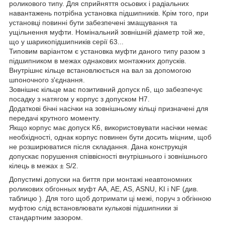
роликового типу. Для сприйняття осьових і радіальних
навантажень потрібна установка підшипників. Крім того, при
установці повинні бути забезпечені змащування та
ущільнення муфти. Номінальний зовнішній діаметр той же,
що у шарикопідшипників серії 63...
Типовим варіантом є установка муфти даного типу разом з
підшипником в межах однакових монтажних допусків.
Внутрішнє кільце встановлюється на вал за допомогою
шпоночного з'єднання.
Зовнішнє кільце має позитивний допуск n6, що забезпечує
посадку з натягом у корпус з допуском H7.
Додаткові бічні насічки на зовнішньому кільці призначені для
передачі крутного моменту.
Якщо корпус має допуск K6, використовувати насічки немає
необхідності, однак корпус повинен бути досить міцним, щоб
не розширюватися після складання. Дана конструкція
допускає порушення співвісності внутрішнього і зовнішнього
кілець в межах ± S/2.
Допустимі допуски на биття при монтажі неавтономних
роликових обгонных муфт AA, AE, AS, ASNU, KI і NF (див.
таблицю ). Для того щоб дотримати ці межі, поруч з обгінною
муфтою слід встановлювати кулькові підшипники зі
стандартним зазором.