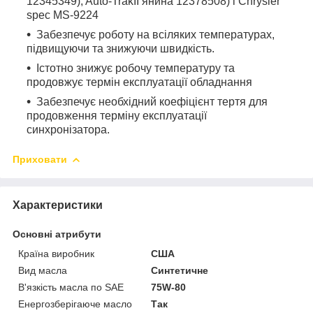
12345349),
Auto
-
TrakII
янина 12378508) і
Chrysler
spec
MS
-9224
Забезпечує роботу на всіляких температурах,
підвищуючи та знижуючи швидкість.
Істотно знижує робочу температуру та
продовжує термін експлуатації обладнання
Забезпечує необхідний коефіцієнт тертя для
продовження терміну експлуатації
синхронізатора.
Приховати
Характеристики
Основні атрибути
Країна виробник
США
Вид масла
Синтетичне
В'язкість масла по SAE
75W-80
Енергозберігаюче масло
Так