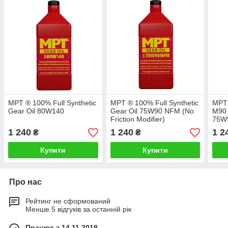
MPT ® 100% Full Synthetic
MPT ® 100% Full Synthetic
MPT 
Gear Oil 80W140
Gear Oil 75W90 NFM (No
M90 
Friction Modifier)
75W9
Tran
1 240
1 240
1 2
₴
₴
Tran
Купити
Купити
Про нас
Рейтинг не сформований
Менше 5 відгуків за останній рік
Працює з 14.11.2018