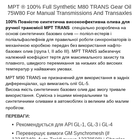
MPT ® 100% Full Synthetic M80 TRANS Gear Oil
75W80 For Manual Transmissions And Transaxles
100% Повністю синтетична високоефективна олива
для
ручної трансмісії MPT TRANS
спеціально розроблена на
основі синтетичних базових олив — поліол-естерів і
поліальфаолефінів для правильної роботи синхронізаторів із
механічною коробкою передач без використання нафто-
базових олив (група I, II або III). MPT TRANS забезпечує
належний коефіцієнт тертя для максимального захисту та
плавного, швидкого перемикання за низьких або високих
температур у найважчих умовах.
MPT M90 TRANS не призначений для використання в задніх
диференціалах, що вимагають олії GL-5.
Висока якість синтетичних базових олив дає змогу тривале
використання. Сумісна з іншими мінеральними та
синтетичними оливами в автомобілях із великим або малим
пробігом.
ПЕРЕВАГИ:
Рекомендується для API GL-1, GL-3 і GL-4
Перевершує вимоги
GM
Synchromesh
(#