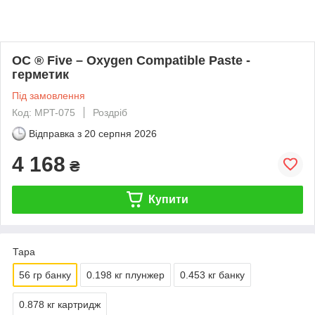
OC ® Five – Oxygen Compatible Paste -
герметик
Під замовлення
Код: MPT-075
Роздріб
Відправка з
20 серпня 2026
4 168
₴
Купити
Тара
56 гр банку
0.198 кг плунжер
0.453 кг банку
0.878 кг картридж