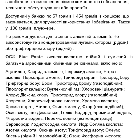
запобігання та зменшення відмов компонентів і обладнання,
технічного обслуговування або простоїв.
Доступний у банках по 57 грамів і 454 грамів із кришкою, що
закривається, для зручності використання і зберігання. Також
у 198 грамів плунжере.
Не рекомендується для з'єднань алюміній-алюміній. Не
використовуйте з концентрованими лугами, фтором (рідкий)
або трифторидом хлору (рідкий) .
OC
®
Five
Paste
киснево-кислотно стійкий
і сумісний із
багатьма агресивними хімічними речовинами, включно з:
Ацетилен; Хлорид алюмінію; Гідроксид амонію; Нітрат
амонію; Перхолрат амонію; Трилорид скрині; Трилорид бору;
Трифторид бору; Бром; Трифторид брому (газоподібний);
Гіпохлорит кальцію; Вуглекислий газ; Хлоровані ціанурати;
Хлору; Діоксид хлору; Трифторид хлору (газоподібний);
Хлорсани; Хлорсульфонова кислота; Хромова кислота;
Хроміл нітрат; Етилен; Окис етилену; Фтор (газоподібний);
Окис азоту, що Димається; Гелію; Водорід; Бромистий водень;
Фтористий водень; Перекис водню (всі концентрації);
Серовород; Йодистосодна кислота; Йод; Соляна кислота;
Азотна кислота; Оксиди азоту; Трифторид азоту;
Олеум
;
Кисень (рідкий і газоподібний); Озон; Фосфорна кислота;