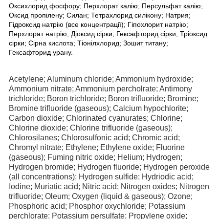
Оксихлорид фосфору; Перхлорат калію; Персульфат калію;
Оксид пропілену; Силан; Тетрахлорид силікону; Натрия;
Гідроксид натрію (все концентрації); Гіпохлорит натрію;
Перхлорат натрію; Діоксид сірки; Гексафторид сірки; Тріоксид
сірки; Сірна кислота; Тіонілхлорид; Зошит титану;
Гексафторид урану.
Acetylene; Aluminum chloride; Ammonium hydroxide;
Ammonium nitrate; Ammonium percholrate; Antimony
trichloride; Boron trichloride; Boron trifluoride; Bromine;
Bromine trifluoride (gaseous); Calcium hypochlorite;
Carbon dioxide; Chlorinated cyanurates; Chlorine;
Chlorine dioxide; Chlorine trifluoride (gaseous);
Chlorosilanes; Chlorosulfonic acid; Chromic acid;
Chromyl nitrate; Ethylene; Ethylene oxide; Fluorine
(gaseous); Fuming nitric oxide; Helium; Hydrogen;
Hydrogen bromide; Hydrogen fluoride; Hydrogen peroxide
(all concentrations); Hydrogen sulfide; Hydriodic acid;
Iodine; Muriatic acid; Nitric acid; Nitrogen oxides; Nitrogen
trifluoride; Oleum; Oxygen (liquid & gaseous); Ozone;
Phosphoric acid; Phosphor oxychloride; Potassium
perchlorate; Potassium persulfate; Propylene oxide;