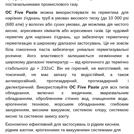
постачальниками промислового газу.
OC Five Paste
можна використовувати як герметика для
нарізних з'єднань труб в умовах високого тиску (до 10 000
psi
(680 атм) у вологих або сухих умовах, де можлива дія чистого
кисню, агресивних хімікатів або агресивних газів. Це чудовий
герметик для нарізних з'єднань, що забезпечує герметичну
герметизацію в широкому діапазоні застосувань. Ця не зовсім
біла гомогенна паста забезпечує унікальні герметизувальні
розчини; його властивості залишаються незмінними в
широкому діапазоні температур — від кріогенного до термічно
стабільного до + 232oС.
Він не горючий, не миготливий, не
токсичний, не має запаху та водостійкий, а також
антикорозійний, протизадирний, протизадирний і
діелектричний. Використовуйте
OC Five Paste
для всіх типів
обладнання, включно з: медичним, зварювальним
обладнанням, обробленням стічних вод, очищенням води,
кріогенною технікою, морським обладнанням, глибоким
зануренням, високим вакуумом, системою хлору, системою
кисню та системою закису азоту.
Економічно ефективний для застосувань із рідким киснем,
рідким азотом, кріогенними та вакуумними системами для