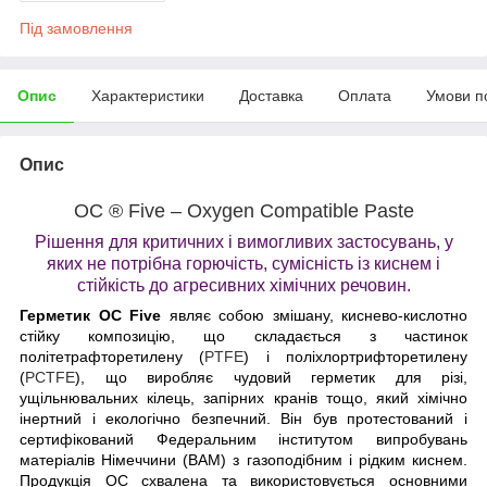
Під замовлення
Опис
Характеристики
Доставка
Оплата
Умови п
Опис
OC ® Five – Oxygen Compatible Paste
Рішення для критичних і вимогливих застосувань, у
яких не потрібна горючість, сумісність із киснем і
стійкість до агресивних хімічних речовин.
Герметик OC Five
являє собою змішану, киснево-кислотно
стійку композицію, що складається з частинок
політетрафторетилену (
PTFE
) і поліхлортрифторетилену
(
PCTFE
), що виробляє чудовий герметик для різі,
ущільнювальних кілець, запірних кранів тощо, який хімічно
інертний і екологічно безпечний. Він був протестований і
сертифікований Федеральним інститутом випробувань
матеріалів Німеччини (BAM) з газоподібним і рідким киснем.
Продукція OC схвалена та використовується основними