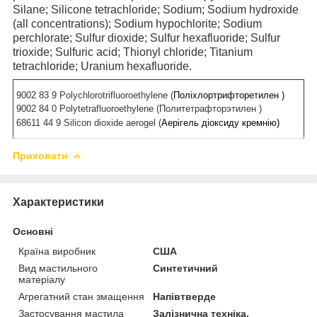
Silane; Silicone tetrachloride; Sodium; Sodium hydroxide
(all concentrations); Sodium hypochlorite; Sodium
perchlorate; Sulfur dioxide; Sulfur hexafluoride; Sulfur
trioxide; Sulfuric acid; Thionyl chloride; Titanium
tetrachloride; Uranium hexafluoride.
9002 83 9 Polychlorotrifluoroethylene (
Поліхлортрифторетилен
)
9002 84 0 Polytetrafluoroethylene (
Политетрафторэтилен
)
68611 44 9 Silicon dioxide aerogel (
Аерігель
діоксиду
кремнію
)
Приховати
Характеристики
Основні
Країна виробник
США
Вид мастильного
Синтетичний
матеріалу
Агрегатний стан змащення
Напівтверде
Застосування мастила
Залізнична техніка,