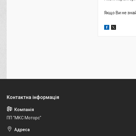
Якщо Ви не зна
ПП "МКС Моторс"