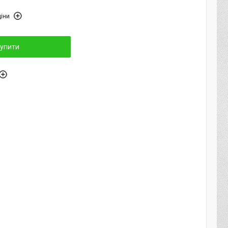
іни
упити