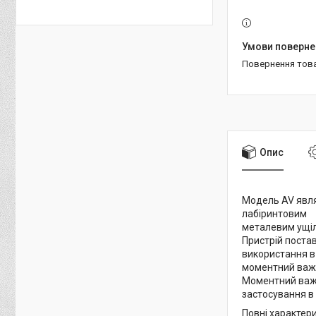
повернення тов
Опис
Модель AV явля
лабіринтовим
металевим ущіл
Пристрій поста
використання в
моментний важі
Моментний важі
застосування в 
Повні характери