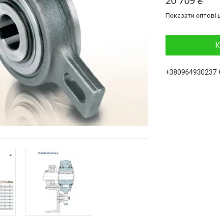
20 709 ₴
Показати оптові ц
К
+380964930237