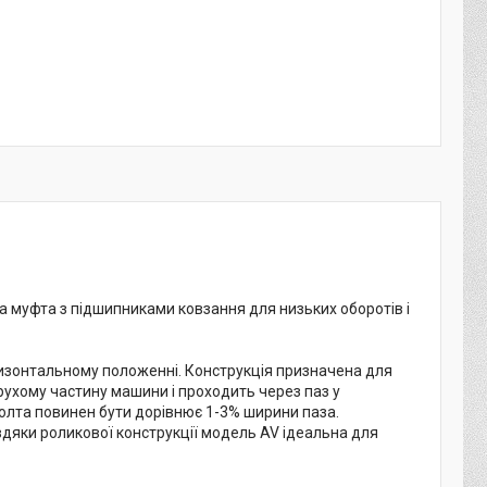
 муфта з підшипниками ковзання для низьких оборотів і
ризонтальному положенні. Конструкція призначена для
рухому частину машини і проходить через паз у
олта повинен бути дорівнює 1-3% ширини паза.
вдяки роликової конструкції модель AV ідеальна для