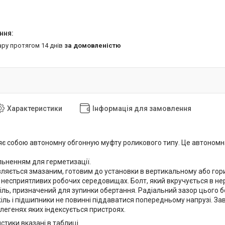
ару протягом 14 днів
за домовленістю
Характеристики
Інформація для замовлення
є собою автономну обгонную муфту роликового типу. Це автономна
ьненням для герметизації.
вляється змазаним, готовим до установки в вертикальному або го
 несприятливих робочих середовищах. Болт, який вкручується в не
ль, призначений для зупинки обертання. Радіальний зазор цього б
ль і підшипники не повинні піддаватися попередньому напрузі. За
легенях яких індексується пристроях.
стики вказані в таблиці.