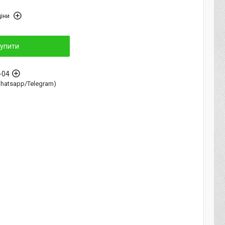
іни
упити
-04
Whatsapp/Telegram)