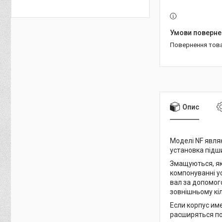
повернення тов
Опис
Моделі NF явля
установка підши
Змащуються, як
компонуванні у
вал за допомог
зовнішньому кіл
Если корпус им
расширяться по