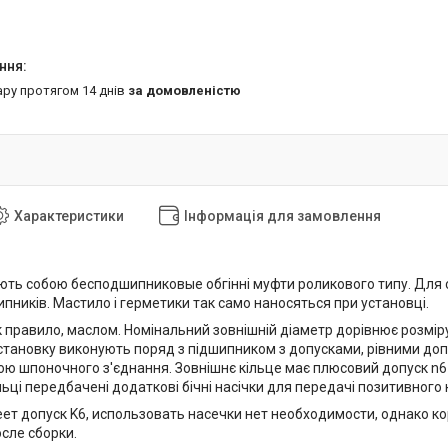
ару протягом 14 днів
за домовленістю
Характеристики
Інформація для замовлення
ють собою бесподшипниковые обгінні муфти роликового типу. Для 
пників. Мастило і герметики так само наносяться при установці.
 правило, маслом. Номінальний зовнішній діаметр дорівнює розмір
становку виконують поряд з підшипником з допусками, рівними допу
ою шпоночного з'єднання. Зовнішнє кільце має плюсовий допуск n6 
ьці передбачені додаткові бічні насічки для передачі позитивного
еет допуск K6, использовать насечки нет необходимости, однако к
сле сборки.