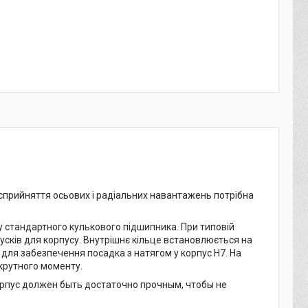
сприйняття осьових і радіальних навантажень потрібна
у стандартного кулькового підшипника. При типовій
сків для корпусу. Внутрішнє кільце встановлюється на
для забезпечення посадка з натягом у корпус H7. На
 крутного моменту.
орпус должен быть достаточно прочным, чтобы не