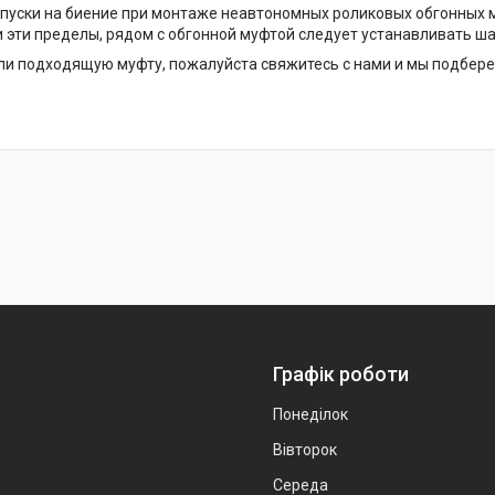
уски на биение при монтаже неавтономных роликовых обгонных муфт 
 эти пределы, рядом с обгонной муфтой следует устанавливать ш
ли подходящую муфту, пожалуйста свяжитесь с нами и мы подбер
Графік роботи
Понеділок
Вівторок
Середа