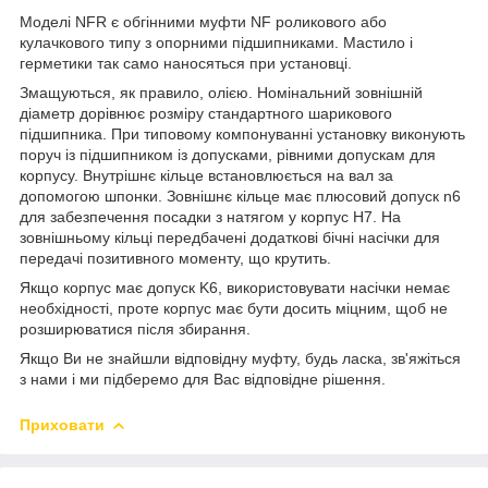
Моделі NFR є обгінними муфти NF роликового або
кулачкового типу з опорними підшипниками. Мастило і
герметики так само наносяться при установці.
Змащуються, як правило, олією. Номінальний зовнішній
діаметр дорівнює розміру стандартного шарикового
підшипника. При типовому компонуванні установку виконують
поруч із підшипником із допусками, рівними допускам для
корпусу. Внутрішнє кільце встановлюється на вал за
допомогою шпонки. Зовнішнє кільце має плюсовий допуск n6
для забезпечення посадки з натягом у корпус H7. На
зовнішньому кільці передбачені додаткові бічні насічки для
передачі позитивного моменту, що крутить.
Якщо корпус має допуск K6, використовувати насічки немає
необхідності, проте корпус має бути досить міцним, щоб не
розширюватися після збирання.
Якщо Ви не знайшли відповідну муфту, будь ласка, зв'яжіться
з нами і ми підберемо для Вас відповідне рішення.
Приховати