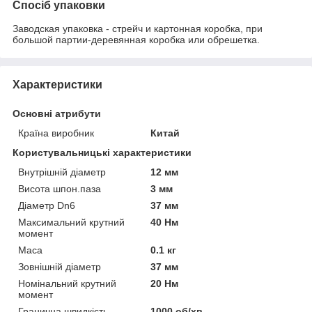
Спосіб упаковки
Заводская упаковка - стрейч и картонная коробка, при
большой партии-деревянная коробка или обрешетка.
Характеристики
Основні атрибути
Країна виробник
Китай
Користувальницькі характеристики
Внутрішній діаметр
12 мм
Висота шпон.паза
3 мм
Діаметр Dn6
37 мм
Максимальний крутний
40 Нм
момент
Маса
0.1 кг
Зовнішній діаметр
37 мм
Номінальний крутний
20 Нм
момент
Гранична швидкість
1000 об/хв