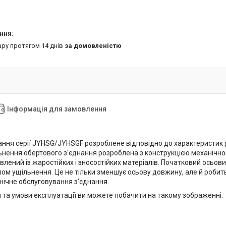
ару протягом 14 днів
за домовленістю
Інформація для замовлення
ання серії JYHSG/JYHSGF розроблене відповідно до характеристик 
ьнення обертового з'єднання розроблена з конструкцією механічно
влений із жаростійких і зносостійких матеріалів. Початковий осьо
ом ущільнення.
Це не тільки зменшує осьову довжину, але й робит
нічне обслуговування з'єднання.
 та умови експлуатації ви можете побачити на такому зображенні.