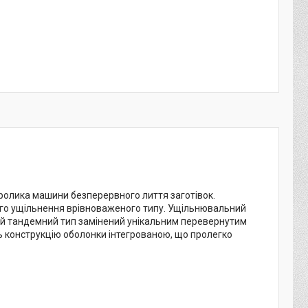
ролика машини безперервного лиття заготівок.
го ущільнення врівноваженого типу.
Ущільнювальний
вий тандемний тип замінений унікальним перевернутим
ь конструкцію оболонки інтегрованою, що про
легко