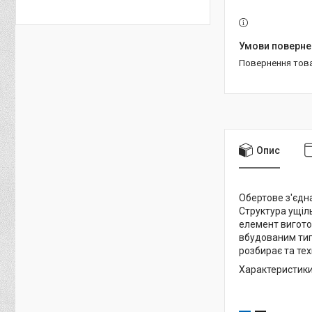
повернення тов
Опис
Обертове з'єдн
Структура ущіл
елемент вигото
вбудованим тип
розбирає та тех
Характеристики