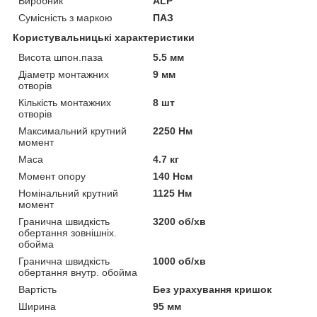
Виробник
ALP
Сумісність з маркою
ПАЗ
Користувальницькі характеристики
Висота шпон.паза
5.5 мм
Діаметр монтажних
9 мм
отворів
Кількість монтажних
8 шт
отворів
Максимальний крутний
2250 Нм
момент
Маса
4.7 кг
Момент опору
140 Нсм
Номінальний крутний
1125 Нм
момент
Гранична швидкість
3200 об/хв
обертання зовнішніх.
обойма
Гранична швидкість
1000 об/хв
обертання внутр. обойма
Вартість
Без урахування кришок
Ширина
95 мм