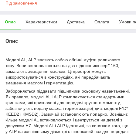
Під замовлення
Опис
Характеристики
Доставка
Оплата
Умови п
Опис
Моделі AL, ALP являють собою обгінні муфти роликового
типу. Вони встановлюються на два підшипника серії 160,
вимагають змащення маслом. Ці пристрої можуть
використовуватися в конструкціях, які передбачають
змащення маслом і герметизацію.
Забороняється піддавати підшипники осьовому навантаженні.
Як правило, моделі AL і ALP комплектуються стандартними
кришками, які призначені для передачі крутного моменту,
забезпечують подачу масла і герметизацію( див. моделі F*D*
KEED2 і KMSD2). Зазвичай встановлюють попарно. Зовнішнє
кільце моделі AL встановлюється і центрується на деталі з
допуском H7. Моделі AL і ALP ідентичні, за винятком того, що
у ALP на зовнішньому діаметрі є шпонковий паз для передачі