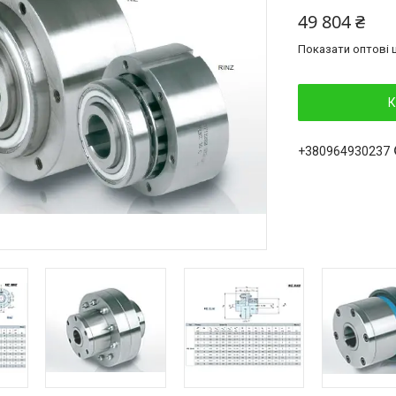
49 804 ₴
Показати оптові ц
К
+380964930237