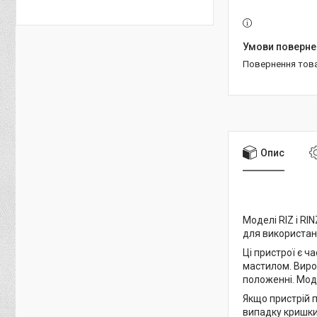
повернення тов
Опис
Моделі RIZ і RI
для використанн
Ці пристрої є 
мастилом. Виро
положенні. Моде
Якщо пристрій 
випадку кришки