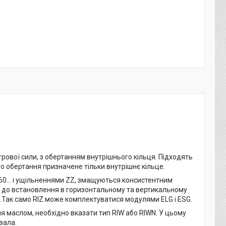
трової сили, з обертанням внутрішнього кільця. Підходять
го обертання призначене тільки внутрішнє кільце.
60... і ущільненнями ZZ, змащуються консистентним
 до встановлення в горизонтальному та вертикальному
.).Так само RIZ може комплектуватися модулями ELG і ESG.
 маслом, необхідно вказати тип RIW або RIWN. У цьому
вала.