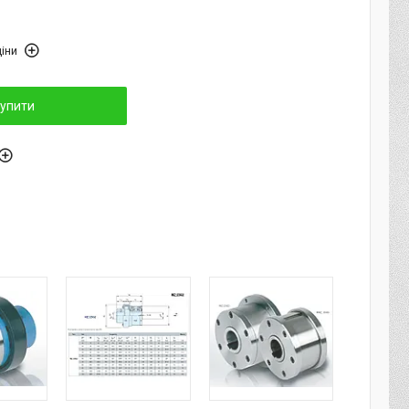
іни
упити