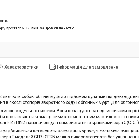
ару протягом 14 днів
за домовленістю
Характеристики
Інформація для замовлення
NZ являють собою обгінні муфти з підйомом кулачків під дією відцен
я в якості стопорів зворотного ходу і обгонных муфт. Для обгонно
частиною модульної системи. Вони оснащуються підшипниками серії 
би поставляються змащеними консистентним мастилом і готовими
лі RIZ і RINZ призначені для використання з кришками серії G(G..G.
передбачається встановити всередині корпусу з системою змащення
 серії F моделей GFR і GFRN можна використовувати без ущільнень 