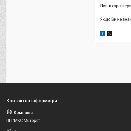
Повні характери
Якщо Ви не зна
ПП "МКС Моторс"