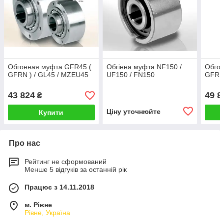
Обгонная муфта GFR45 (
Обгінна муфта NF150 /
Обг
GFRN ) / GL45 / MZEU45
UF150 / FN150
GFRN
43 824
49 
₴
Ціну уточнюйте
Купити
Про нас
Рейтинг не сформований
Менше 5 відгуків за останній рік
Працює з 14.11.2018
м. Рівне
Рівне, Україна