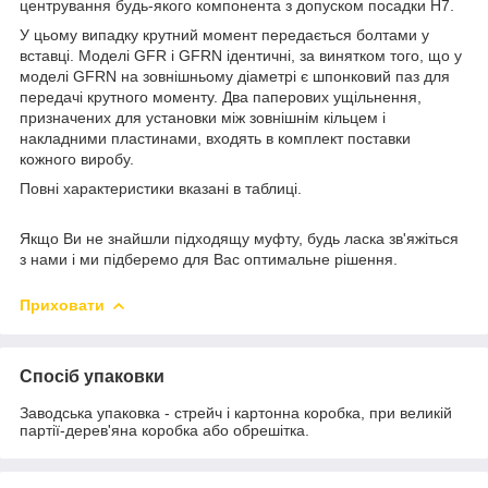
центрування будь-якого компонента з допуском посадки H7.
У цьому випадку крутний момент передається болтами у
вставці. Моделі GFR і GFRN ідентичні, за винятком того, що у
моделі GFRN на зовнішньому діаметрі є шпонковий паз для
передачі крутного моменту. Два паперових ущільнення,
призначених для установки між зовнішнім кільцем і
накладними пластинами, входять в комплект поставки
кожного виробу.
Повні характеристики вказані в таблиці.
Якщо Ви не знайшли підходящу муфту, будь ласка зв'яжіться
з нами і ми підберемо для Вас оптимальне рішення.
Приховати
Спосіб упаковки
Заводська упаковка - стрейч і картонна коробка, при великій
партії-дерев'яна коробка або обрешітка.