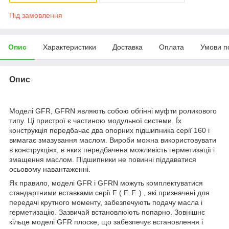
Під замовлення
Опис
Характеристики
Доставка
Оплата
Умови п
Опис
Моделі GFR, GFRN являють собою обгінні муфти роликового
типу. Ці пристрої є частиною модульної системи. Їх
конструкція передбачає два опорних підшипника серії 160 і
вимагає змазування маслом. Вироби можна використовувати
в конструкціях, в яких передбачена можливість герметизації і
змащення маслом. Підшипники не повинні піддаватися
осьовому навантаженні.
Як правило, моделі GFR і GFRN можуть комплектуватися
стандартними вставками серії F ( F..F..) , які призначені для
передачі крутного моменту, забезпечують подачу масла і
герметизацію. Зазвичай встановлюють попарно. Зовнішнє
кільце моделі GFR плоске, що забезпечує встановлення і