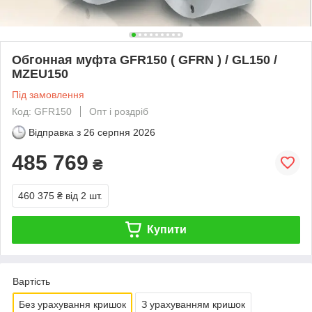
Обгонная муфта GFR150 ( GFRN ) / GL150 /
MZEU150
Під замовлення
Код: GFR150
Опт і роздріб
Відправка з
26 серпня 2026
485 769
₴
460 375 ₴
від 2 шт.
Купити
Вартість
Без урахування кришок
З урахуванням кришок