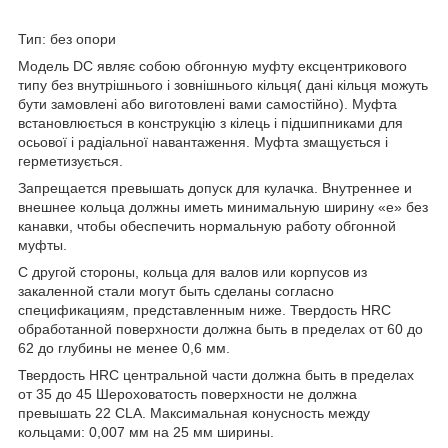
Тип: без опори
Модель DC являє собою обгонную муфту ексцентрикового
типу без внутрішнього і зовнішнього кільця( дані кільця можуть
бути замовлені або виготовлені вами самостійно). Муфта
встановлюється в конструкцію з кілець і підшипниками для
осьової і радіальної навантаження. Муфта змащується і
герметизується.
Запрещается превышать допуск для кулачка. Внутреннее и
внешнее кольца должны иметь минимальную ширину «е» без
канавки, чтобы обеспечить нормальную работу обгонной
муфты.
С другой стороны, кольца для валов или корпусов из
закаленной стали могут быть сделаны согласно
спецификациям, представленным ниже. Твердость HRC
обработанной поверхности должна быть в пределах от 60 до
62 до глубины не менее 0,6 мм.
Твердость HRС центральной части должна быть в пределах
от 35 до 45 Шероховатость поверхности не должна
превышать 22 CLA. Максимальная конусность между
кольцами: 0,007 мм на 25 мм ширины.