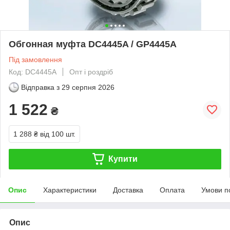
Обгонная муфта DC4445A / GP4445A
Під замовлення
Код: DC4445A
Опт і роздріб
Відправка з
29 серпня 2026
1 522
₴
1 288 ₴
від 100 шт.
Купити
Опис
Характеристики
Доставка
Оплата
Умови п
Опис