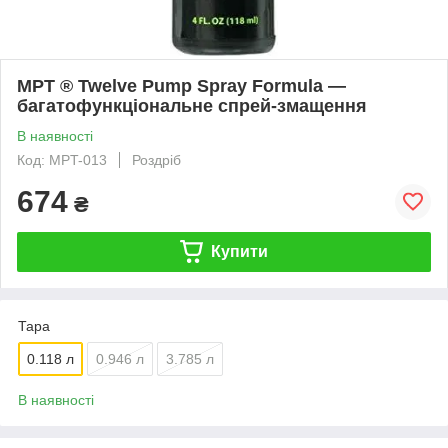
MPT ® Twelve Pump Spray Formula —
багатофункціональне спрей-змащення
В наявності
Код: MPT-013
Роздріб
674
₴
Купити
Тара
0.118 л
0.946 л
3.785 л
В наявності