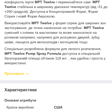
коефіцієнта тертя
MPT Twelve
і переконайтеся самі.
MPT
Twelve
стабільна в широкому діапазоні температур (від -51 до
+260 градусів). Доступна в Концентрованій Формі, Формі
Спрея і новій Формі Аерозолю.
Використовуйте
MPT Twelve
у формі спрею для широких зон
застосування, де точне нанесення не потрібне.
MPT Twelve
сумісний з оліями та мастилами та може наноситися на
роликові напрямні, напрямні для розсувних дверей, зубці,
шківи, ланцюги для велосипедів і мотоциклів тощо.
Спеціально розроблена формула для легкого розпилення,
MPT Twelve Pump Spray Formula
доступна в спеціальній
багаторазовій пляшці об'ємом 118 мл , яка удобна і проста у
використанні.
Приховати
Характеристики
Основні атрибути
Країна виробник
США