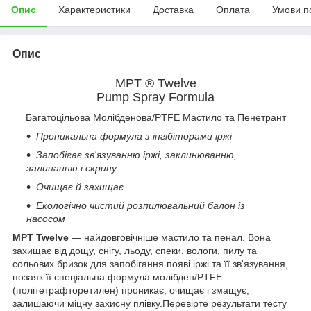
Опис
Характеристики
Доставка
Оплата
Умови п
Опис
MPT
®
Twelve
Pump Spray Formula
Багатоцільова Молібденова/PTFE Мастило та Пенетрант
Проникальна формула з інгібіторами іржі
Запобігає зв'язуванню іржі, заклинюванню,
залипанню і скрипу
Очищає й захищає
Екологічно чистий розпилювальний балон із
насосом
MPT Twelve
— найдовговічніше мастило та пенал. Вона
захищає від дощу, снігу, льоду, спеки, вологи, пилу та
сольових бризок для запобігання появі іржі та її зв'язування,
позаяк її спеціальна формула молібден/PTFE
(політетрафторетилен) проникає, очищає і змащує,
залишаючи міцну захисну плівку.Перевірте результати тесту