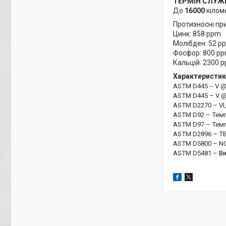
ТЕРМІН СЛУЖ
До
16000
кілом
Протизносні пр
Цинк: 858 ppm
Молібден: 52 p
Фосфор: 800 p
Кальцій: 2300 
Характеристик
ASTM
D
445 --
V
@
ASTM
D
445 –
V
@
ASTM
D
2270 –
VI
ASTM
D
92 – Тем
ASTM
D
97 – Темп
ASTM
D
2896 –
T
ASTM
D
5800 –
N
ASTM
D
5481 –
Ви