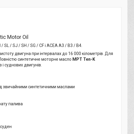
ic Motor Oil
L / SJ / SH / SG / CF і ACEA A3 / B3 / B4.
истоту двигуна при інтервалах до 16 000 кілометрів. Для
. Повністю синтетичне моторне масло
MPT Ten-K
і суднових двигунів.
над звичайними синтетичними маслами
рату палива
 суден