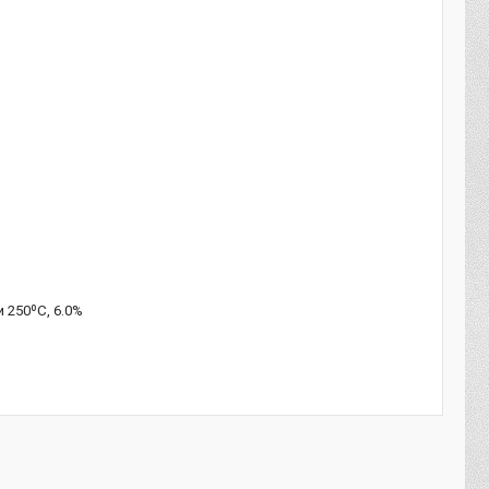
и 250º
C
, 6.0%