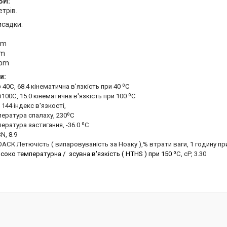
БИ:
етрів.
исадки:
pm
pm
ppm
и:
 40
C
, 68.4 кінематична в'язкість при 40
º
C
100
C
, 15.0 кінематична в'язкість при 100
º
C
, 144 індекс в'язкості,
пература спалаху, 230º
C
ература застигання, -36.0
º
C
BN
, 8.9
OACK
Летючість ( випаровуваність за Ноаку ),% втрати ваги, 1 годину пр
соко температурна /
зсувна в'язкість ( HTHS ) при 150 º
C
,
cP
, 3.30