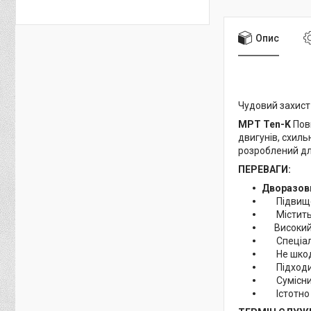
Опис
Чудовий захист 
MPT Ten-K
Повн
двигунів, схиль
розроблений дл
ПЕРЕВАГИ:
Дворазовий
Підвищ
Містить
Високий
Спеціал
Не шко
Підходи
Сумісн
Істотно