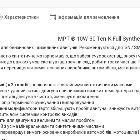
Характеристики
Інформація для замовлення
MPT ® 10W-30 Ten-K Full Synthet
для бензинових і дизельних двигунів. Рекомендується для: SN / SM / S
істю синтетичне моторне масло, що забезпечує захист від зносу і ч
них до важких умов експлуатації заміни слід робити трохи частіше
я перевищення вимог основних виробників автомобілів, мотоциклів 
 ( х 2 ) пробіг
порівняно із звичайними синтетичними маслами.
ена чудовий захист двигуна при високих і низьких температурах 
 деталі двигуна в чистоті, зменшує відкладення
 опір термічного руйнування і випаровування
ьні модифікатори тертя збільшують пробіг двигуна і знижують вит
дить всім системам контролю викидів
ть для двигунів з великим та малим пробігом
ий з усіма мінеральними та синтетичними маслами
 перевершує вимоги основних виробників автомобілів, мотоциклів і